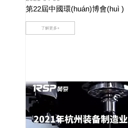
第22屆中國環(huán)博會(huì )
了解更多+