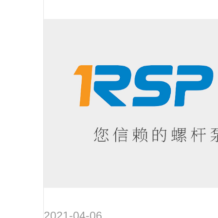
2021-04-06