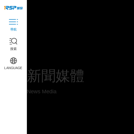
導航
搜索
首頁(yè)
企業(yè)介紹
LANGUAGE
新聞媒體
關(guān)于我們
發(fā)展歷程
News Media
榮譽(yù)資質(zhì)
黃泵設備
聯(lián)系我們