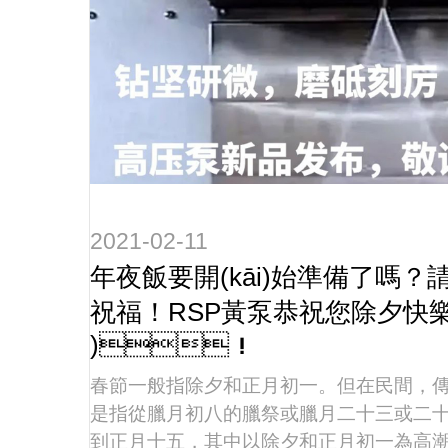
2021-02-11
年夜飯要開(kāi)始準備了嗎
祝福！RSP黃泵恭祝您除夕快樂
)！
春節一般指除夕和正月初一。但在民間
是指從臘月初八的臘祭或臘月二十三或二十四的
到正月十五，其中以除夕和正月初一為高潮